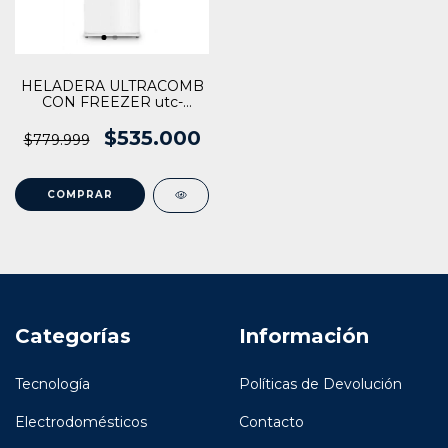
HELADERA ULTRACOMB
CON FREEZER utc-
360FEB
$535.000
$779.999
Categorías
Información
Tecnología
Políticas de Devolución
Electrodomésticos
Contacto