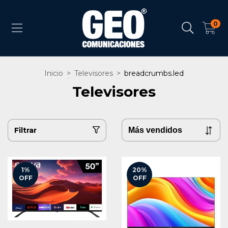
0
Inicio
>
Televisores
>
breadcrumbs.led
Televisores
Filtrar
1
%
20
%
OFF
OFF