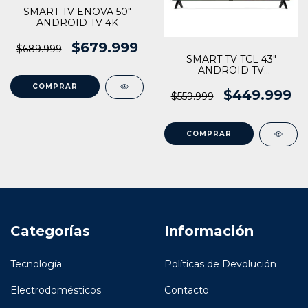
SMART TV ENOVA 50"
ANDROID TV 4K
$679.999
$689.999
SMART TV TCL 43"
ANDROID TV
(mod.L43s5400)
$449.999
$559.999
Categorías
Información
Tecnología
Políticas de Devolución
Electrodomésticos
Contacto